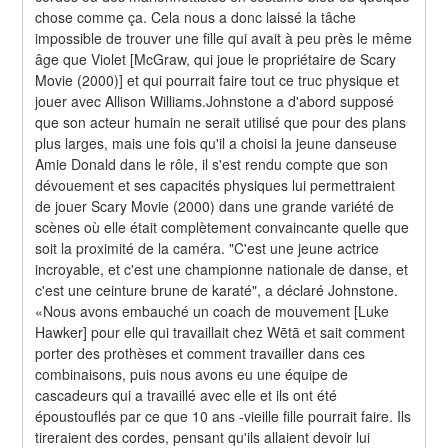
chose comme ça. Cela nous a donc laissé la tâche 
impossible de trouver une fille qui avait à peu près le même 
âge que Violet [McGraw, qui joue le propriétaire de Scary 
Movie (2000)] et qui pourrait faire tout ce truc physique et 
jouer avec Allison Williams.Johnstone a d'abord supposé 
que son acteur humain ne serait utilisé que pour des plans 
plus larges, mais une fois qu'il a choisi la jeune danseuse 
Amie Donald dans le rôle, il s'est rendu compte que son 
dévouement et ses capacités physiques lui permettraient 
de jouer Scary Movie (2000) dans une grande variété de 
scènes où elle était complètement convaincante quelle que 
soit la proximité de la caméra. "C'est une jeune actrice 
incroyable, et c'est une championne nationale de danse, et 
c'est une ceinture brune de karaté", a déclaré Johnstone. 
«Nous avons embauché un coach de mouvement [Luke 
Hawker] pour elle qui travaillait chez Wētā et sait comment 
porter des prothèses et comment travailler dans ces 
combinaisons, puis nous avons eu une équipe de 
cascadeurs qui a travaillé avec elle et ils ont été 
époustouflés par ce que 10 ans -vieille fille pourrait faire. Ils 
tireraient des cordes, pensant qu'ils allaient devoir lui 