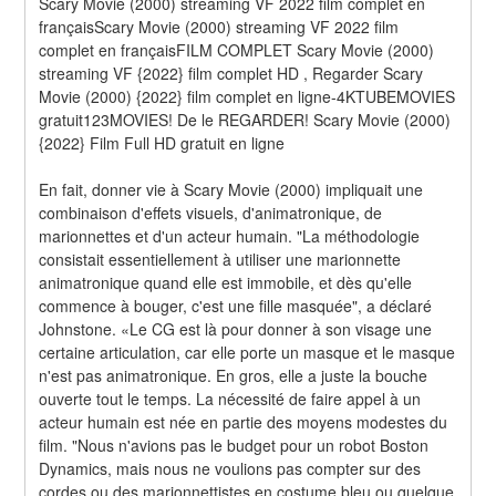
Scary Movie (2000) streaming VF 2022 film complet en 
françaisScary Movie (2000) streaming VF 2022 film 
complet en françaisFILM COMPLET Scary Movie (2000) 
streaming VF {2022} film complet HD , Regarder Scary 
Movie (2000) {2022} film complet en ligne-4KTUBEMOVIES 
gratuit123MOVIES! De le REGARDER! Scary Movie (2000) 
{2022} Film Full HD gratuit en ligne
En fait, donner vie à Scary Movie (2000) impliquait une 
combinaison d'effets visuels, d'animatronique, de 
marionnettes et d'un acteur humain. "La méthodologie 
consistait essentiellement à utiliser une marionnette 
animatronique quand elle est immobile, et dès qu'elle 
commence à bouger, c'est une fille masquée", a déclaré 
Johnstone. «Le CG est là pour donner à son visage une 
certaine articulation, car elle porte un masque et le masque 
n'est pas animatronique. En gros, elle a juste la bouche 
ouverte tout le temps. La nécessité de faire appel à un 
acteur humain est née en partie des moyens modestes du 
film. "Nous n'avions pas le budget pour un robot Boston 
Dynamics, mais nous ne voulions pas compter sur des 
cordes ou des marionnettistes en costume bleu ou quelque 