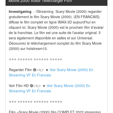
Movie 2000 Vostfr Télécharger Film
Investigating
-
-!Streaming  Scary Movie (2000) regarder 
gratuitement le film Scary Movie (2000). (EN FRANCAIS) 
diffuse le film complet en ligne IMAX-3D aujourd'hui en 
cliquant ici. Scary Movie (2000) est le prochain film d'avatar 
de la franchise. Le film est une suite de l'avatar original. Il 
sera également disponible en salles et sur Universal. 
Découvrez le téléchargement complet du film Scary Movie 
(2000) sur hotstream10.
⭐⭐⭐ ⭐⭐⭐⭐⭐⭐ ⭐⭐⭐⭐⭐⭐ ⭐⭐⭐⭐⭐
Regarder Film 🔴✅👉  ➤ 
Voir Scary Movie (2000) En 
Streaming VF En Francais
Voir Film HD 🔴✅👉  ➤ 
Voir Scary Movie (2000) En 
Streaming VF En Francais 
⭐⭐⭐ ⭐⭐⭐⭐⭐⭐ ⭐⭐⭐⭐⭐⭐ ⭐⭐⭐⭐⭐
Film ~Scary Movie (2000) film COMPLET 2022 streaming 