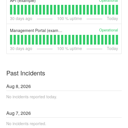
Operational
API (example)
30
days ago
100
% uptime
Today
Operational
Management Portal (example)
30
days ago
100
% uptime
Today
Past Incidents
Aug
8
,
2026
No incidents reported today.
Aug
7
,
2026
No incidents reported.