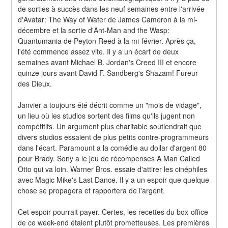
de sorties à succès dans les neuf semaines entre l'arrivée 
d'Avatar: The Way of Water de James Cameron à la mi-
décembre et la sortie d'Ant-Man and the Wasp: 
Quantumania de Peyton Reed à la mi-février. Après ça, 
l'été commence assez vite. Il y a un écart de deux 
semaines avant Michael B. Jordan's Creed III et encore 
quinze jours avant David F. Sandberg's Shazam! Fureur 
des Dieux.
Janvier a toujours été décrit comme un "mois de vidage", 
un lieu où les studios sortent des films qu'ils jugent non 
compétitifs. Un argument plus charitable soutiendrait que 
divers studios essaient de plus petits contre-programmeurs 
dans l'écart. Paramount a la comédie au dollar d'argent 80 
pour Brady. Sony a le jeu de récompenses A Man Called 
Otto qui va loin. Warner Bros. essaie d'attirer les cinéphiles 
avec Magic Mike's Last Dance. Il y a un espoir que quelque 
chose se propagera et rapportera de l'argent.
Cet espoir pourrait payer. Certes, les recettes du box-office 
de ce week-end étaient plutôt prometteuses. Les premières 