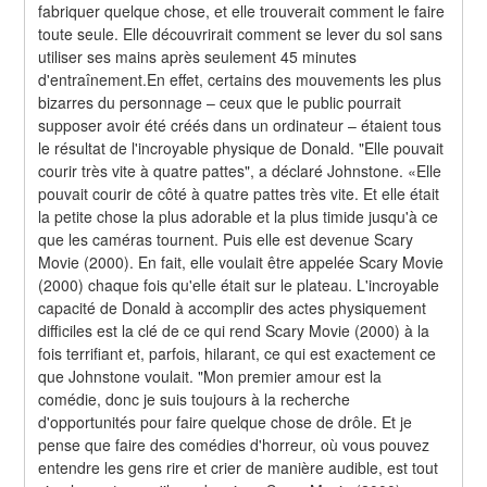
fabriquer quelque chose, et elle trouverait comment le faire 
toute seule. Elle découvrirait comment se lever du sol sans 
utiliser ses mains après seulement 45 minutes 
d'entraînement.En effet, certains des mouvements les plus 
bizarres du personnage – ceux que le public pourrait 
supposer avoir été créés dans un ordinateur – étaient tous 
le résultat de l'incroyable physique de Donald. "Elle pouvait 
courir très vite à quatre pattes", a déclaré Johnstone. «Elle 
pouvait courir de côté à quatre pattes très vite. Et elle était 
la petite chose la plus adorable et la plus timide jusqu'à ce 
que les caméras tournent. Puis elle est devenue Scary 
Movie (2000). En fait, elle voulait être appelée Scary Movie 
(2000) chaque fois qu'elle était sur le plateau. L'incroyable 
capacité de Donald à accomplir des actes physiquement 
difficiles est la clé de ce qui rend Scary Movie (2000) à la 
fois terrifiant et, parfois, hilarant, ce qui est exactement ce 
que Johnstone voulait. "Mon premier amour est la 
comédie, donc je suis toujours à la recherche 
d'opportunités pour faire quelque chose de drôle. Et je 
pense que faire des comédies d'horreur, où vous pouvez 
entendre les gens rire et crier de manière audible, est tout 