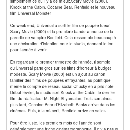
simplement ce qu'il y a de mieux.Scary Movie (2000), 
Knock at the Cabin, Cocaine Bear, Renfield et le nouveau 
film Universal Monster
Ce week-end, Universal a sorti le film de poupée tueur 
Scary Movie (2000) et la première bande-annonce de la 
parodie de vampire Renfield. Cela ressemble beaucoup à 
une déclaration d'intention pour le studio, donnant le ton 
pour l'année à venir.
En regardant le premier trimestre de l'année, il semble 
qu'Universal parie gros sur les films d'horreur à budget 
modeste. Scary Movie (2000) est un ajout au canon 
familier des films de poupées effrayantes, au point que 
même le compte de réseau social Chucky en a pris note. 
Début février, le studio sort Knock at the Cabin, le dernier 
film du réalisateur M. Night Shyamalan. Trois semaines 
plus tard, Cocaine Bear d'Elizabeth Banks arrive dans les 
cinémas. Puis, à la mi-avril, Renfield arrive en salles.
Pour être juste, les premiers mois de l'année sont 
généralement une friche cinématographique. Il n'y a pas eu 